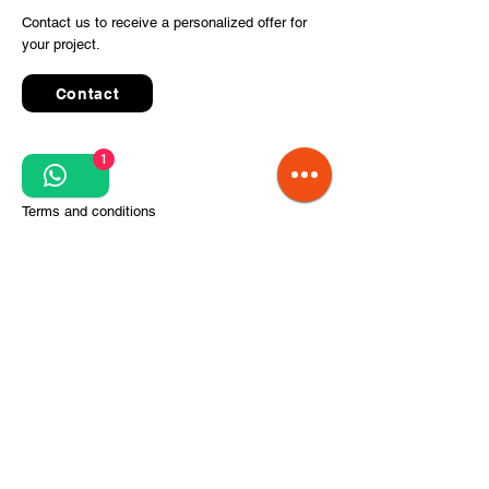
Contact us to receive a personalized offer for
your project.
Contact
1
Quick Links
Terms and conditions
Privacy Policy
Processing of personal data
Terms of order and delivery
Steps for project implementation
About Us
CITCOnveyors Division
References
Clients