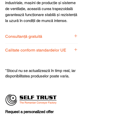
industriale, mașini de producție și sisteme
de ventilație, această curea trapezoidală
garantează funcționare stabilă și rezistență
la uzură în condiții de muncă intense.
Consultanță gratuită
Echipa noastră de specialiști vă stă la
Calitate conform standardelor UE
dispoziție pentru a alege produsul
potrivit nevoilor dumneavoastră.
Produsele noastre respectă
standardele UE, garantând calitate,
*Stocul nu se actualizează în timp real, iar
fiabilitate și performanță superioară.
disponibilitatea produselor poate varia.
Request a personalized offer