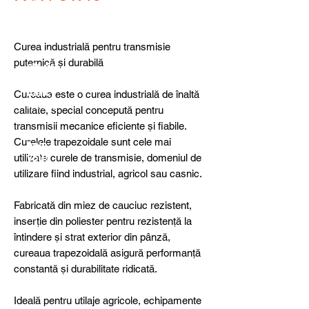
detail
s,
specia
l
Curea industrială pentru transmisie
produ
puternică și durabilă
cts or
consu
ltancy
Cureaua este o curea industrială de înaltă
we are
calitate, special concepută pentru
here
transmisii mecanice eficiente și fiabile.
to
Curelele trapezoidale sunt cele mai
help
utilizate curele de transmisie, domeniul de
you!
utilizare fiind industrial, agricol sau casnic.
Fabricată din miez de cauciuc rezistent,
inserție din poliester pentru rezistență la
întindere și strat exterior din pânză,
cureaua trapezoidală asigură performanță
constantă și durabilitate ridicată.
Ideală pentru utilaje agricole, echipamente