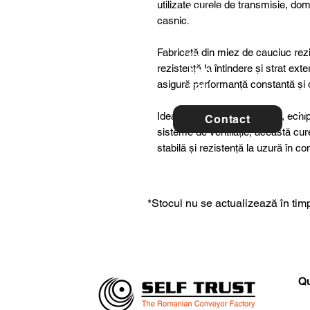
utilizate curele de transmisie, dome
ltancy
casnic.
we are
here
Fabricată din miez de cauciuc rezis
to
rezistență la întindere și strat ex
help
asigură performanță constantă și du
you!
For 
Ideală pentru utilaje agricole, ech
Contact
con
sisteme de ventilație, această cu
stabilă și rezistență la uzură în c
*Stocul nu se actualizează în timp
Qu