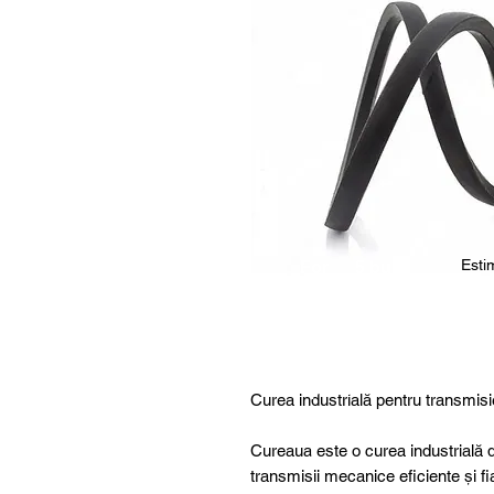
Estim
For
5 buc.
furthe
r
details
,
specia
Curea industrială pentru transmisi
l
produ
Cureaua este o curea industrială d
cts or
transmisii mecanice eficiente și fi
consu