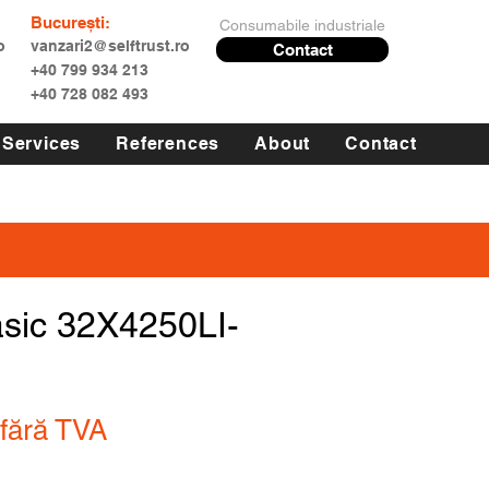
București:
Consumabile industriale
o
vanzari2@selftrust.ro
Contact
+40 799 934 213
+40 728 082 493
Services
References
About
Contact
asic 32X4250LI-
fără TVA