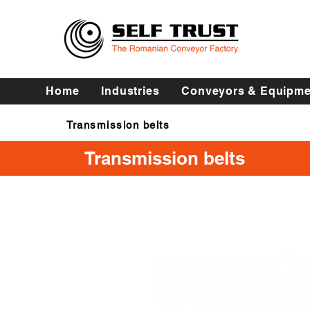
Home
Industries
Conveyors & Equipme
Transmission belts
Transmission belts
Transmission belts