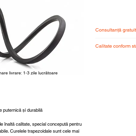
Price
Consultanță gratui
Echipa noastră de s
Calitate conform s
pentru a alege prod
dumneavoastră.
Produsele noastre
garantând calitate, 
superioară.
are livrare: 1-3 zile lucrătoare
e puternică și durabilă
e înaltă calitate, special concepută pentru
abile. Curelele trapezoidale sunt cele mai