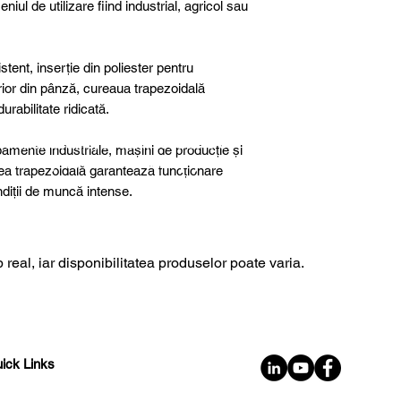
niul de utilizare fiind industrial, agricol sau
tent, inserție din poliester pentru
terior din pânză, cureaua trapezoidală
rabilitate ridicată.
further details, special products or
ipamente industriale, mașini de producție și
sultancy we are here to help you!
rea trapezoidală garantează funcționare
ondiții de muncă intense.
 real, iar disponibilitatea produselor poate varia.
ick Links