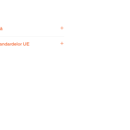
tă
pecialiști vă stă la dispoziție
tandardelor UE
usul potrivit nevoilor
 respectă standardele UE,
fiabilitate și performanță