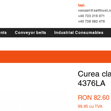
Iași:
vanzari@selftrust.r
+40 723 215 071
+40 728 082 479
nts
Conveyor belts
Industrial Consumables
Curea cl
4376LA
RON 82.60
99.95
cu TVA