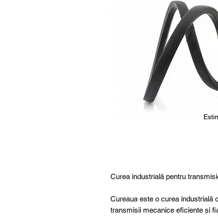
Estim
For
5 buc.
furthe
r
details
,
specia
Curea industrială pentru transmisi
l
produ
Cureaua este o curea industrială d
cts or
transmisii mecanice eficiente și fi
consu