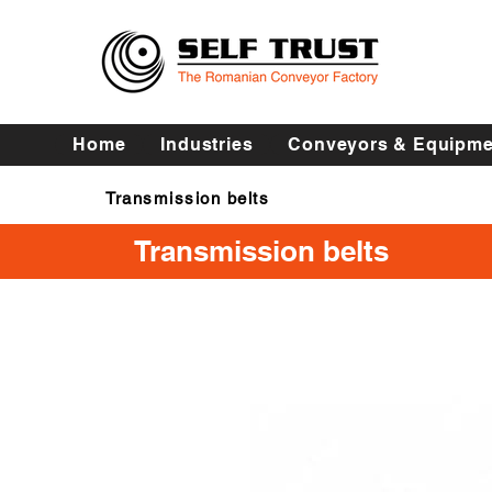
Home
Industries
Conveyors & Equipme
Transmission belts
Transmission belts
Transmission belts