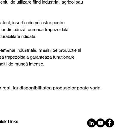
niul de utilizare fiind industrial, agricol sau
tent, inserție din poliester pentru
terior din pânză, cureaua trapezoidală
rabilitate ridicată.
further details, special products or
ipamente industriale, mașini de producție și
sultancy we are here to help you!
rea trapezoidală garantează funcționare
ondiții de muncă intense.
 real, iar disponibilitatea produselor poate varia.
ick Links