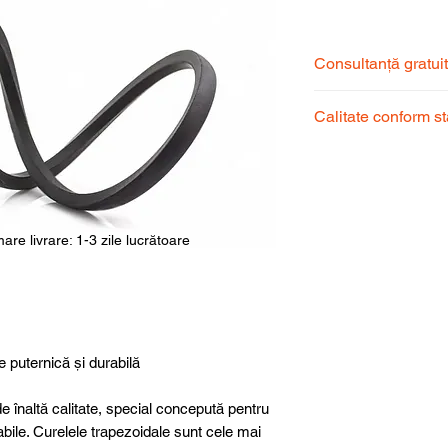
Consultanță gratui
Echipa noastră de s
Calitate conform s
pentru a alege prod
dumneavoastră.
Produsele noastre
garantând calitate, 
superioară.
are livrare: 1-3 zile lucrătoare
e puternică și durabilă
e înaltă calitate, special concepută pentru
abile. Curelele trapezoidale sunt cele mai