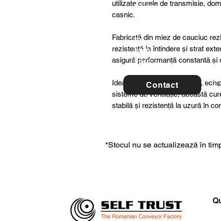
utilizate curele de transmisie, dome
ltancy
casnic.
we are
here
Fabricată din miez de cauciuc rezis
to
rezistență la întindere și strat ex
help
asigură performanță constantă și du
you!
For 
Ideală pentru utilaje agricole, ech
Contact
con
sisteme de ventilație, această cu
stabilă și rezistență la uzură în c
*Stocul nu se actualizează în timp
Qu