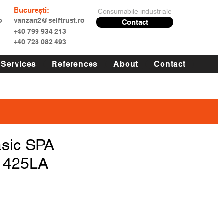
București:
Consumabile industriale
o
vanzari2@selftrust.ro
Contact
+40 799 934 213
+40 728 082 493
Services
References
About
Contact
asic SPA
1425LA
Price