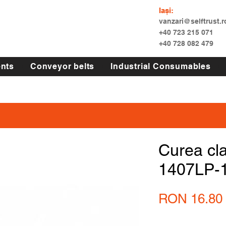
Iași:
vanzari@selftrust.r
+40 723 215 071
+40 728 082 479
nts
Conveyor belts
Industrial Consumables
Curea cl
1407LP-
RON 16.80