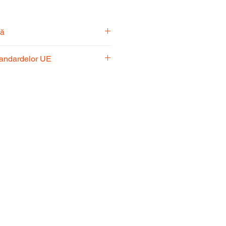
tă
pecialiști vă stă la dispoziție
tandardelor UE
usul potrivit nevoilor
 respectă standardele UE,
fiabilitate și performanță