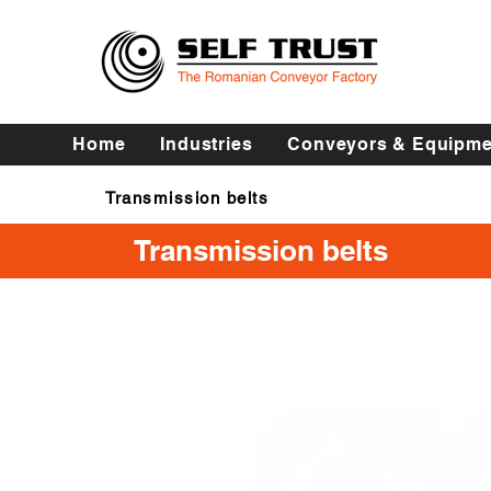
Home
Industries
Conveyors & Equipme
Transmission belts
Transmission belts
Transmission belts