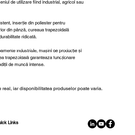
niul de utilizare fiind industrial, agricol sau
tent, inserție din poliester pentru
terior din pânză, cureaua trapezoidală
rabilitate ridicată.
further details, special products or
ipamente industriale, mașini de producție și
sultancy we are here to help you!
rea trapezoidală garantează funcționare
ondiții de muncă intense.
 real, iar disponibilitatea produselor poate varia.
ick Links