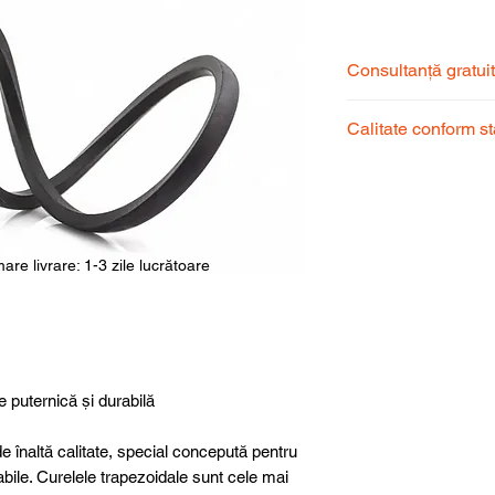
Consultanță gratui
Echipa noastră de s
Calitate conform s
pentru a alege prod
dumneavoastră.
Produsele noastre
garantând calitate, 
superioară.
are livrare: 1-3 zile lucrătoare
e puternică și durabilă
e înaltă calitate, special concepută pentru
abile. Curelele trapezoidale sunt cele mai