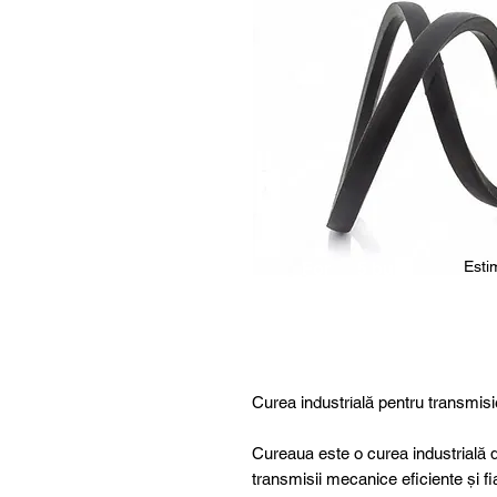
Estim
For
5 buc.
furthe
r
details
,
specia
Curea industrială pentru transmisi
l
produ
Cureaua este o curea industrială d
cts or
transmisii mecanice eficiente și fi
consu