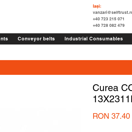
Iași:
vanzari@selftrust.r
+40 723 215 071
+40 728 082 479
nts
Conveyor belts
Industrial Consumables
Curea C
13X2311
RON 37.40