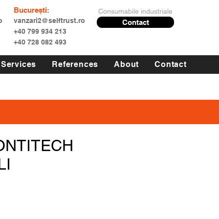
București:
Consumabile industriale
o
vanzari2@selftrust.ro
Contact
+40 799 934 213
+40 728 082 493
Services
References
About
Contact
ONTITECH
LI
Price