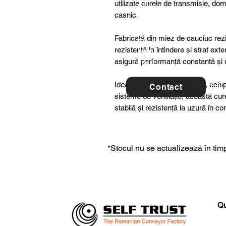
utilizate curele de transmisie, dome
ltancy
casnic.
we are
here
Fabricată din miez de cauciuc rezis
to
rezistență la întindere și strat ex
help
asigură performanță constantă și du
you!
For 
Ideală pentru utilaje agricole, ech
Contact
con
sisteme de ventilație, această cu
stabilă și rezistență la uzură în c
*Stocul nu se actualizează în timp
Qu