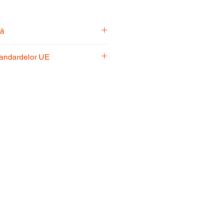
tă
pecialiști vă stă la dispoziție
tandardelor UE
usul potrivit nevoilor
 respectă standardele UE,
fiabilitate și performanță