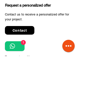
Request a personalized offer
Contact us to receive a personalized offer for
your project.
Contact
1
Quick Links
Terms and conditions
Privacy Policy
Processing of personal data
Terms of order and delivery
Steps for project implementation
About Us
CITCOnveyors Division
References