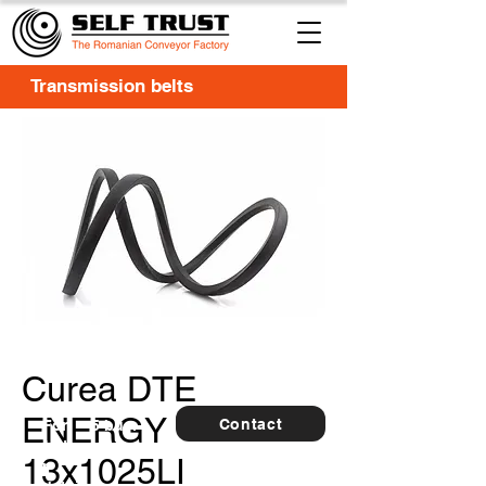
Transmission belts
Curea DTE
ENERGY
Contact
For
5 buc.
furthe
13x1025LI
r