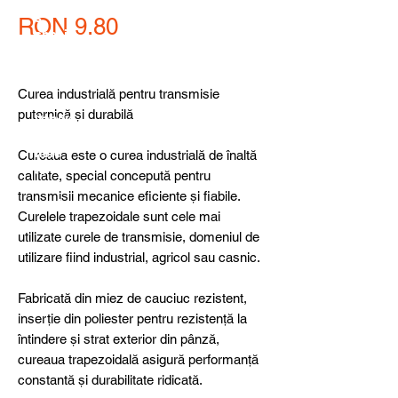
detail
s,
Price
RON 9.80
specia
l
produ
cts or
Curea industrială pentru transmisie
consu
puternică și durabilă
ltancy
we are
here
Cureaua este o curea industrială de înaltă
to
calitate, special concepută pentru
help
transmisii mecanice eficiente și fiabile.
you!
Curelele trapezoidale sunt cele mai
utilizate curele de transmisie, domeniul de
utilizare fiind industrial, agricol sau casnic.
Fabricată din miez de cauciuc rezistent,
inserție din poliester pentru rezistență la
întindere și strat exterior din pânză,
cureaua trapezoidală asigură performanță
constantă și durabilitate ridicată.