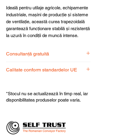
Ideală pentru utilaje agricole, echipamente
industriale, mașini de producție și sisteme
de ventilație, această curea trapezoidală
garantează funcționare stabilă și rezistență
la uzură în condiții de muncă intense.
Consultanță gratuită
Echipa noastră de specialiști vă stă la
Calitate conform standardelor UE
dispoziție pentru a alege produsul
potrivit nevoilor dumneavoastră.
Produsele noastre respectă
standardele UE, garantând calitate,
*Stocul nu se actualizează în timp real, iar
fiabilitate și performanță superioară.
disponibilitatea produselor poate varia.