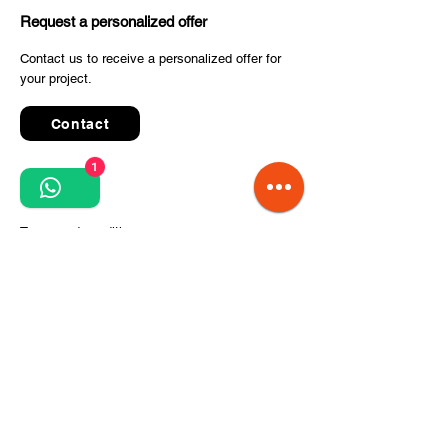
Request a personalized offer
Contact us to receive a personalized offer for
your project.
Contact
1
Quick Links
Terms and conditions
Privacy Policy
Processing of personal data
Terms of order and delivery
Steps for project implementation
About Us
CITCOnveyors Division
References