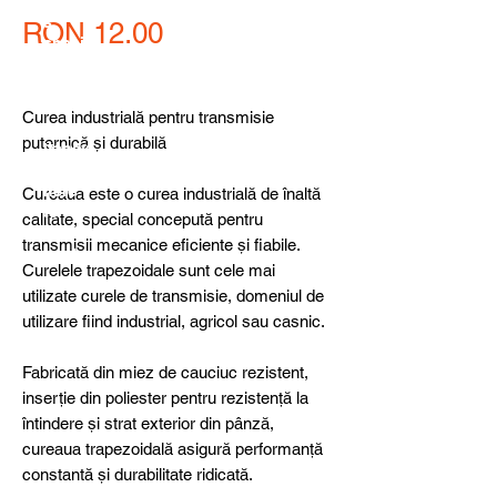
detail
s,
Price
RON 12.00
specia
l
produ
cts or
Curea industrială pentru transmisie
consu
puternică și durabilă
ltancy
we are
here
Cureaua este o curea industrială de înaltă
to
calitate, special concepută pentru
help
transmisii mecanice eficiente și fiabile.
you!
Curelele trapezoidale sunt cele mai
utilizate curele de transmisie, domeniul de
utilizare fiind industrial, agricol sau casnic.
Fabricată din miez de cauciuc rezistent,
inserție din poliester pentru rezistență la
întindere și strat exterior din pânză,
cureaua trapezoidală asigură performanță
constantă și durabilitate ridicată.