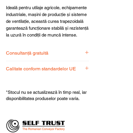
Ideală pentru utilaje agricole, echipamente
industriale, mașini de producție și sisteme
de ventilație, această curea trapezoidală
garantează funcționare stabilă și rezistență
la uzură în condiții de muncă intense.
Consultanță gratuită
Echipa noastră de specialiști vă stă la
Calitate conform standardelor UE
dispoziție pentru a alege produsul
potrivit nevoilor dumneavoastră.
Produsele noastre respectă
standardele UE, garantând calitate,
*Stocul nu se actualizează în timp real, iar
fiabilitate și performanță superioară.
disponibilitatea produselor poate varia.