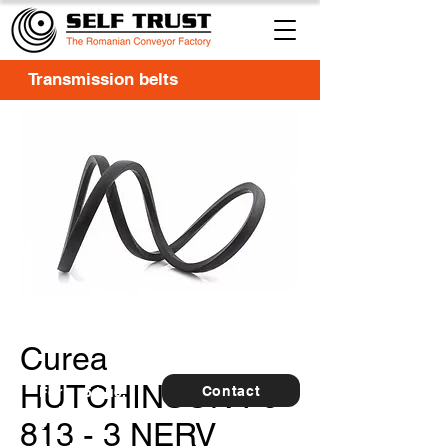
Transmission belts
Curea
HUTCHINSON PJ
Contact
For
5 buc.
furthe
813 - 3 NERV
r