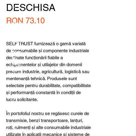
detail
DESCHISA
s,
specia
l
Price
RON 73.10
produ
cts or
consu
ltancy
SELF TRUST furnizează o gamă variată
we are
de consumabile și componente industriale
here
destinate funcționării fiabile a
to
help
echipamentelor și utilajelor din domenii
you!
precum industrie, agricultură, logistică sau
mentenanță tehnică. Produsele sunt
selectate pentru durabilitate, compatibilitate
și performanță constantă în condiții de
lucru solicitante.
În portofoliul nostru se regăsesc curele de
transmisie, benzi transportoare, lanțuri,
roți, rulmenți și alte consumabile industriale
utilizate în aplicații mecanice și sisteme de