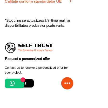
Calitate conform standardelor UE
dispoziție pentru a alege produsul
potrivit nevoilor dumneavoastră.
Produsele noastre respectă
standardele UE, garantând calitate,
*Stocul nu se actualizează în timp real, iar
fiabilitate și performanță superioară.
disponibilitatea produselor poate varia.
Request a personalized offer
Contact us to receive a personalized offer for
your project.
1
Contact
Quick Links