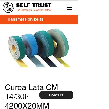
Transmission belts
Curea Lata CM-
14/30F
Contact
For
5 buc.
furthe
4200X20MM
r