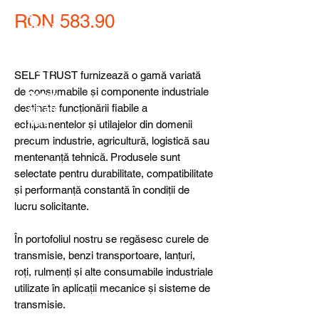
detail
s,
Price
RON 583.90
specia
l
produ
cts or
SELF TRUST furnizează o gamă variată
consu
de consumabile și componente industriale
ltancy
destinate funcționării fiabile a
we are
here
echipamentelor și utilajelor din domenii
to
precum industrie, agricultură, logistică sau
help
mentenanță tehnică. Produsele sunt
you!
selectate pentru durabilitate, compatibilitate
și performanță constantă în condiții de
lucru solicitante.
În portofoliul nostru se regăsesc curele de
transmisie, benzi transportoare, lanțuri,
roți, rulmenți și alte consumabile industriale
utilizate în aplicații mecanice și sisteme de
transmisie.