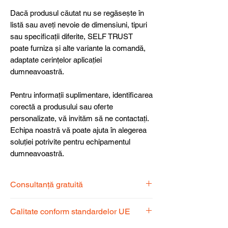
Dacă produsul căutat nu se regăsește în
listă sau aveți nevoie de dimensiuni, tipuri
sau specificații diferite, SELF TRUST
poate furniza și alte variante la comandă,
adaptate cerințelor aplicației
dumneavoastră.
Pentru informații suplimentare, identificarea
corectă a produsului sau oferte
personalizate, vă invităm să ne contactați.
Echipa noastră vă poate ajuta în alegerea
soluției potrivite pentru echipamentul
dumneavoastră.
Consultanță gratuită
Echipa noastră de specialiști vă stă la
Calitate conform standardelor UE
dispoziție pentru a alege produsul