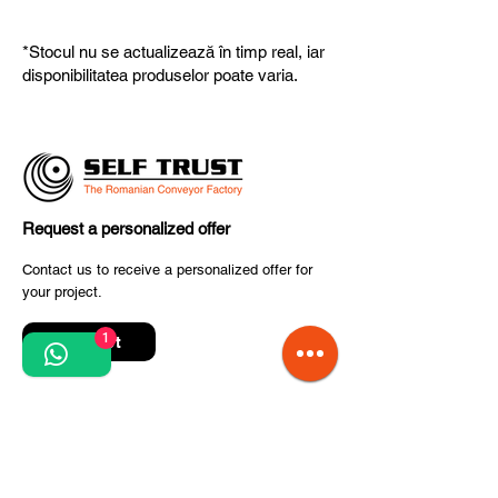
potrivit nevoilor dumneavoastră.
Produsele noastre respectă
standardele UE, garantând calitate,
*Stocul nu se actualizează în timp real, iar
fiabilitate și performanță superioară.
disponibilitatea produselor poate varia.
Request a personalized offer
Contact us to receive a personalized offer for
your project.
1
Contact
Quick Links
Terms and conditions
Privacy Policy