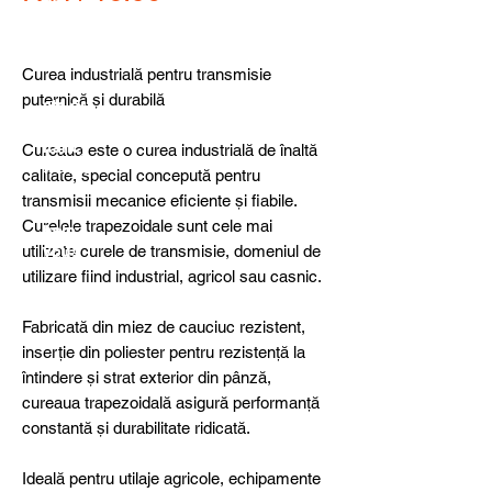
detail
s,
specia
l
Curea industrială pentru transmisie
produ
puternică și durabilă
cts or
consu
ltancy
Cureaua este o curea industrială de înaltă
we are
calitate, special concepută pentru
here
transmisii mecanice eficiente și fiabile.
to
Curelele trapezoidale sunt cele mai
help
utilizate curele de transmisie, domeniul de
you!
utilizare fiind industrial, agricol sau casnic.
Fabricată din miez de cauciuc rezistent,
inserție din poliester pentru rezistență la
întindere și strat exterior din pânză,
cureaua trapezoidală asigură performanță
constantă și durabilitate ridicată.
Ideală pentru utilaje agricole, echipamente