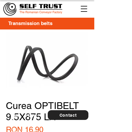
Transmission belts
Curea OPTIBELT
9.5X875 LA
Contact
For
5 buc.
furthe
r
Price
RON 16.90