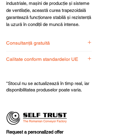
industriale, mașini de producție și sisteme
de ventilație, această curea trapezoidală
garantează funcționare stabilă și rezistență
la uzură în condiții de muncă intense.
Consultanță gratuită
Echipa noastră de specialiști vă stă la
Calitate conform standardelor UE
dispoziție pentru a alege produsul
potrivit nevoilor dumneavoastră.
Produsele noastre respectă
standardele UE, garantând calitate,
*Stocul nu se actualizează în timp real, iar
fiabilitate și performanță superioară.
disponibilitatea produselor poate varia.
Request a personalized offer