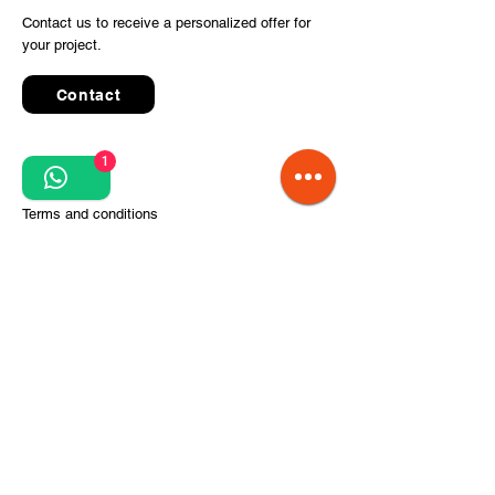
Contact us to receive a personalized offer for
your project.
Contact
1
Quick Links
Terms and conditions
Privacy Policy
Processing of personal data
Terms of order and delivery
Steps for project implementation
About Us
CITCOnveyors Division
References
Clients