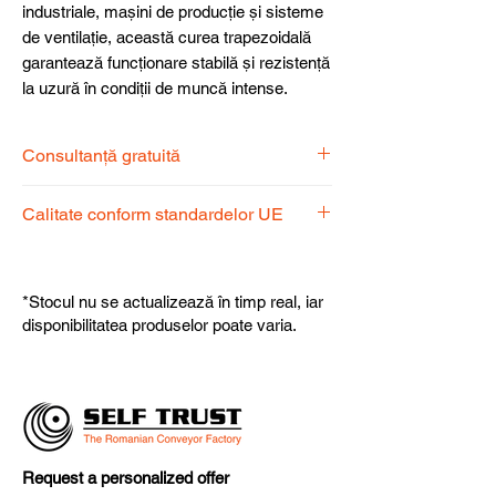
industriale, mașini de producție și sisteme
de ventilație, această curea trapezoidală
garantează funcționare stabilă și rezistență
la uzură în condiții de muncă intense.
Consultanță gratuită
Echipa noastră de specialiști vă stă la
Calitate conform standardelor UE
dispoziție pentru a alege produsul
potrivit nevoilor dumneavoastră.
Produsele noastre respectă
standardele UE, garantând calitate,
*Stocul nu se actualizează în timp real, iar
fiabilitate și performanță superioară.
disponibilitatea produselor poate varia.
Request a personalized offer