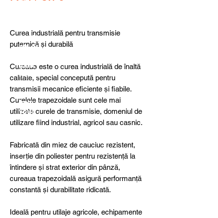
detail
s,
specia
l
Curea industrială pentru transmisie
produ
puternică și durabilă
cts or
consu
ltancy
Cureaua este o curea industrială de înaltă
we are
calitate, special concepută pentru
here
transmisii mecanice eficiente și fiabile.
to
Curelele trapezoidale sunt cele mai
help
utilizate curele de transmisie, domeniul de
you!
utilizare fiind industrial, agricol sau casnic.
Fabricată din miez de cauciuc rezistent,
inserție din poliester pentru rezistență la
întindere și strat exterior din pânză,
cureaua trapezoidală asigură performanță
constantă și durabilitate ridicată.
Ideală pentru utilaje agricole, echipamente