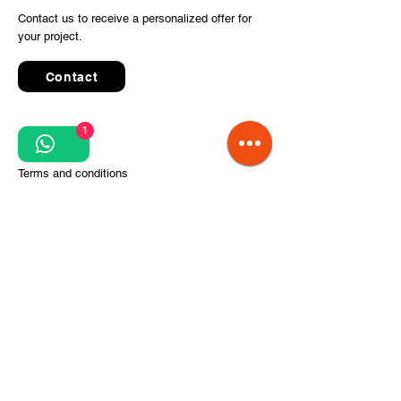
Contact us to receive a personalized offer for
your project.
Contact
1
Quick Links
Terms and conditions
Privacy Policy
Processing of personal data
Terms of order and delivery
Steps for project implementation
About Us
CITCOnveyors Division
References
Clients