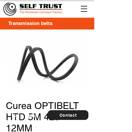
Transmission belts
Curea OPTIBELT
HTD 5M 425-
Contact
For
5 buc.
furthe
12MM
r