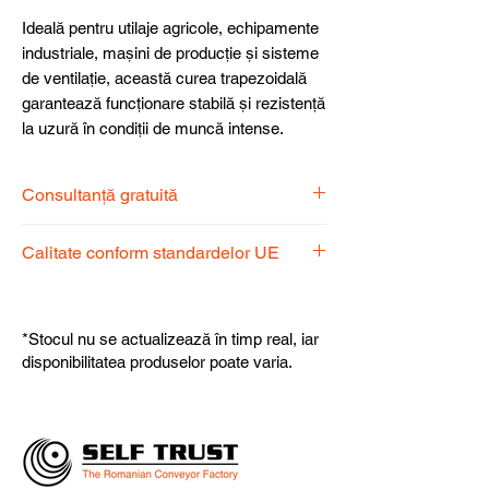
Ideală pentru utilaje agricole, echipamente
industriale, mașini de producție și sisteme
de ventilație, această curea trapezoidală
garantează funcționare stabilă și rezistență
la uzură în condiții de muncă intense.
Consultanță gratuită
Echipa noastră de specialiști vă stă la
Calitate conform standardelor UE
dispoziție pentru a alege produsul
potrivit nevoilor dumneavoastră.
Produsele noastre respectă
standardele UE, garantând calitate,
*Stocul nu se actualizează în timp real, iar
fiabilitate și performanță superioară.
disponibilitatea produselor poate varia.