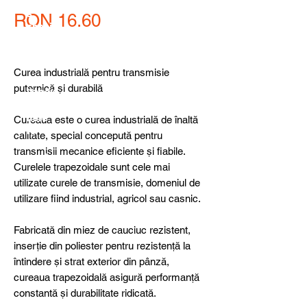
detail
s,
Price
RON 16.60
specia
l
produ
cts or
Curea industrială pentru transmisie
consu
puternică și durabilă
ltancy
we are
here
Cureaua este o curea industrială de înaltă
to
calitate, special concepută pentru
help
transmisii mecanice eficiente și fiabile.
you!
Curelele trapezoidale sunt cele mai
utilizate curele de transmisie, domeniul de
utilizare fiind industrial, agricol sau casnic.
Fabricată din miez de cauciuc rezistent,
inserție din poliester pentru rezistență la
întindere și strat exterior din pânză,
cureaua trapezoidală asigură performanță
constantă și durabilitate ridicată.