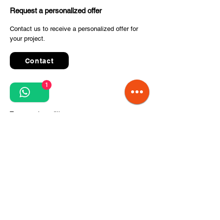
Request a personalized offer
Contact us to receive a personalized offer for
your project.
Contact
1
Quick Links
Terms and conditions
Privacy Policy
Processing of personal data
Terms of order and delivery
Steps for project implementation
About Us
CITCOnveyors Division
References