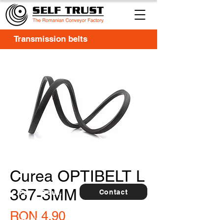
Transmission belts
Curea OPTIBELT L
367-3MM
Contact
For
5 buc.
furthe
r
Price
RON 4.90