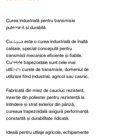
detail
s,
specia
l
Curea industrială pentru transmisie
produ
puternică și durabilă
cts or
consu
ltancy
Cureaua este o curea industrială de înaltă
we are
calitate, special concepută pentru
here
transmisii mecanice eficiente și fiabile.
to
Curelele trapezoidale sunt cele mai
help
utilizate curele de transmisie, domeniul de
you!
utilizare fiind industrial, agricol sau casnic.
Fabricată din miez de cauciuc rezistent,
inserție din poliester pentru rezistență la
întindere și strat exterior din pânză,
cureaua trapezoidală asigură performanță
constantă și durabilitate ridicată.
Ideală pentru utilaje agricole, echipamente