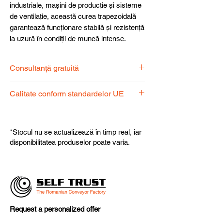
industriale, mașini de producție și sisteme
de ventilație, această curea trapezoidală
garantează funcționare stabilă și rezistență
la uzură în condiții de muncă intense.
Consultanță gratuită
Echipa noastră de specialiști vă stă la
Calitate conform standardelor UE
dispoziție pentru a alege produsul
potrivit nevoilor dumneavoastră.
Produsele noastre respectă
standardele UE, garantând calitate,
*Stocul nu se actualizează în timp real, iar
fiabilitate și performanță superioară.
disponibilitatea produselor poate varia.
Request a personalized offer