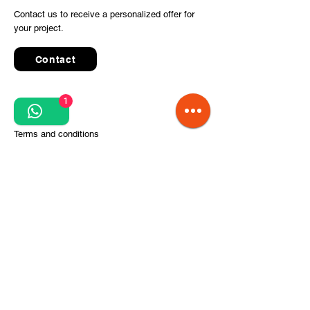
Contact us to receive a personalized offer for
your project.
Contact
1
Quick Links
Terms and conditions
Privacy Policy
Processing of personal data
Terms of order and delivery
Steps for project implementation
About Us
CITCOnveyors Division
References
Clients