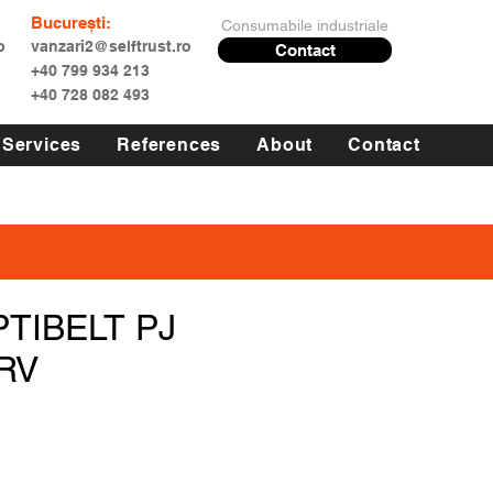
București:
Consumabile industriale
o
vanzari2@selftrust.ro
Contact
+40 799 934 213
+40 728 082 493
Services
References
About
Contact
PTIBELT PJ
RV
Price