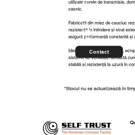
utilizate curele de transmisie, dome
ltancy
casnic.
we are
here
Fabricată din miez de cauciuc rezis
to
rezistență la întindere și strat ex
help
asigură performanță constantă și du
you!
For 
Ideală pentru utilaje agricole, ech
Contact
con
sisteme de ventilație, această cu
stabilă și rezistență la uzură în c
*Stocul nu se actualizează în timp
Qu