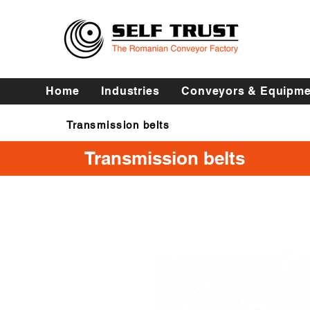
Home
Industries
Conveyors & Equipme
Transmission belts
Transmission belts
Transmission belts