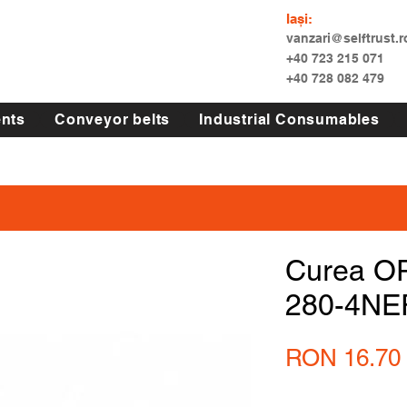
Iași:
vanzari@selftrust.r
+40 723 215 071
+40 728 082 479
nts
Conveyor belts
Industrial Consumables
Curea O
280-4NE
RON 16.70