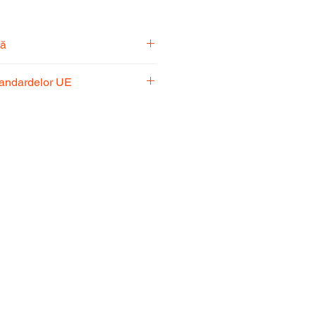
tă
pecialiști vă stă la dispoziție
tandardelor UE
usul potrivit nevoilor
 respectă standardele UE,
fiabilitate și performanță