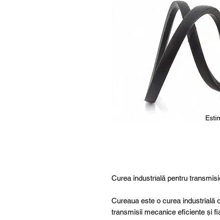
Estim
For
5 buc.
furthe
r
details
,
specia
Curea industrială pentru transmisi
l
produ
Cureaua este o curea industrială d
cts or
transmisii mecanice eficiente și fi
consu