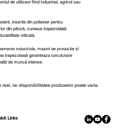
niul de utilizare fiind industrial, agricol sau
tent, inserție din poliester pentru
terior din pânză, cureaua trapezoidală
rabilitate ridicată.
further details, special products or
ipamente industriale, mașini de producție și
sultancy we are here to help you!
rea trapezoidală garantează funcționare
ondiții de muncă intense.
 real, iar disponibilitatea produselor poate varia.
ick Links