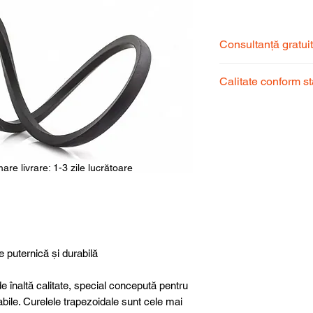
Consultanță gratui
Echipa noastră de s
Calitate conform s
pentru a alege prod
dumneavoastră.
Produsele noastre
garantând calitate, 
superioară.
are livrare: 1-3 zile lucrătoare
e puternică și durabilă
e înaltă calitate, special concepută pentru
abile. Curelele trapezoidale sunt cele mai