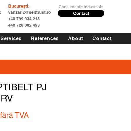
București:
Consumabile industriale
o
vanzari2@selftrust.ro
Contact
+40 799 934 213
+40 728 082 493
Services
References
About
Contact
PTIBELT PJ
ERV
fără TVA