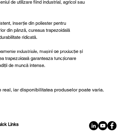
niul de utilizare fiind industrial, agricol sau
tent, inserție din poliester pentru
terior din pânză, cureaua trapezoidală
rabilitate ridicată.
further details, special products or
ipamente industriale, mașini de producție și
sultancy we are here to help you!
rea trapezoidală garantează funcționare
ondiții de muncă intense.
 real, iar disponibilitatea produselor poate varia.
ick Links