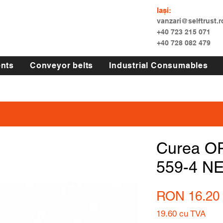
Iași:
vanzari@selftrust.r
+40 723 215 071
+40 728 082 479
nts
Conveyor belts
Industrial Consumables
Curea O
559-4 N
RON 16.20
19.60
cu TVA