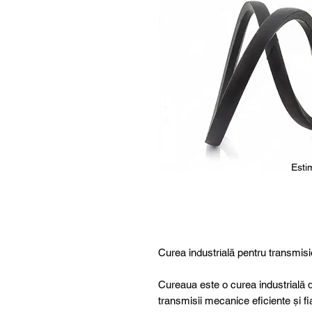
Estim
For
5 buc.
furthe
r
details
,
specia
Curea industrială pentru transmisi
l
produ
Cureaua este o curea industrială d
cts or
transmisii mecanice eficiente și fi
consu