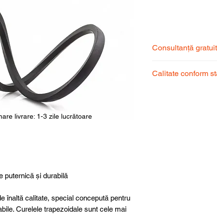
Price
Consultanță gratui
Echipa noastră de s
Calitate conform s
pentru a alege prod
dumneavoastră.
Produsele noastre
garantând calitate, 
superioară.
are livrare: 1-3 zile lucrătoare
e puternică și durabilă
e înaltă calitate, special concepută pentru
abile. Curelele trapezoidale sunt cele mai