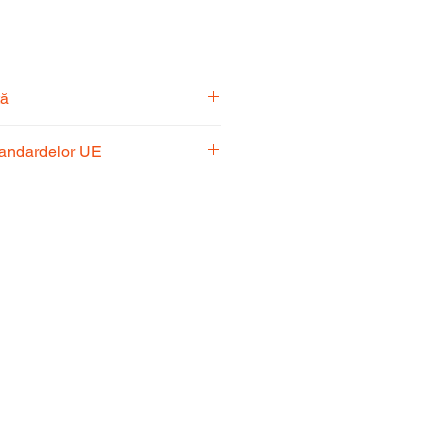
tă
pecialiști vă stă la dispoziție
tandardelor UE
usul potrivit nevoilor
 respectă standardele UE,
fiabilitate și performanță