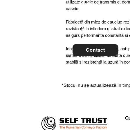
utilizate curele de transmisie, dome
ltancy
casnic.
we are
here
Fabricată din miez de cauciuc rezis
to
rezistență la întindere și strat ex
help
asigură performanță constantă și du
you!
For 
Ideală pentru utilaje agricole, ech
Contact
con
sisteme de ventilație, această cu
stabilă și rezistență la uzură în c
*Stocul nu se actualizează în timp
Qu