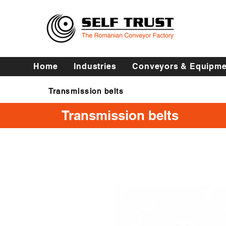
Home
Industries
Conveyors & Equipme
Transmission belts
Transmission belts
Transmission belts