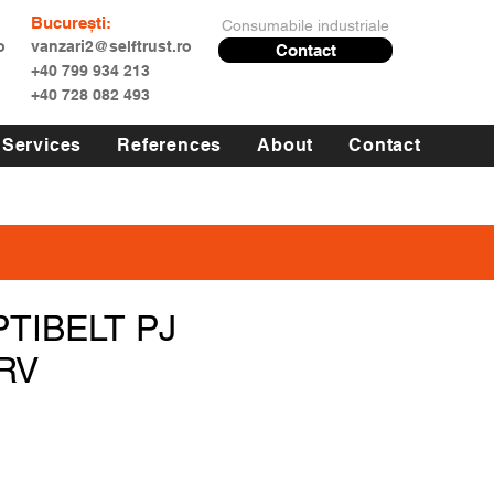
București:
Consumabile industriale
o
vanzari2@selftrust.ro
Contact
+40 799 934 213
+40 728 082 493
Services
References
About
Contact
PTIBELT PJ
RV
Price