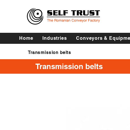
Home
Industries
Conveyors & Equipme
Transmission belts
Transmission belts
Transmission belts