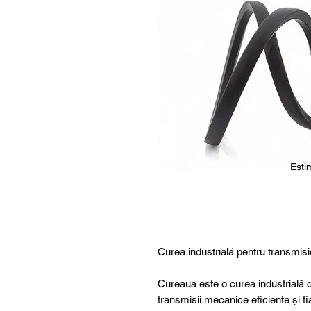
Estim
For
5 buc.
furthe
r
details
,
specia
Curea industrială pentru transmisi
l
produ
Cureaua este o curea industrială d
cts or
transmisii mecanice eficiente și fi
consu