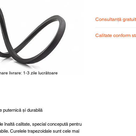
Consultanță gratui
Echipa noastră de s
Calitate conform s
pentru a alege prod
dumneavoastră.
Produsele noastre
garantând calitate, 
superioară.
are livrare: 1-3 zile lucrătoare
e puternică și durabilă
e înaltă calitate, special concepută pentru
abile. Curelele trapezoidale sunt cele mai