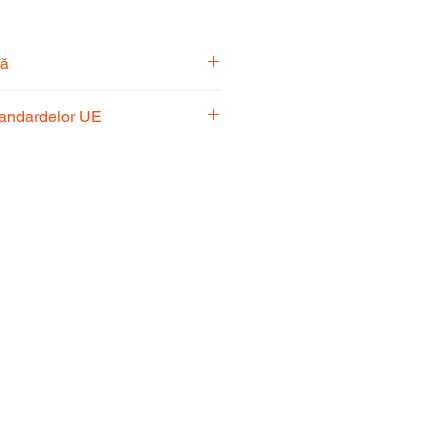
tă
pecialiști vă stă la dispoziție
tandardelor UE
usul potrivit nevoilor
 respectă standardele UE,
fiabilitate și performanță