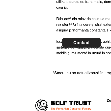
utilizate curele de transmisie, dome
ltancy
casnic.
we are
here
Fabricată din miez de cauciuc rezis
to
rezistență la întindere și strat ex
help
asigură performanță constantă și du
you!
For 
Ideală pentru utilaje agricole, ech
Contact
con
sisteme de ventilație, această cu
stabilă și rezistență la uzură în c
*Stocul nu se actualizează în timp
Qu