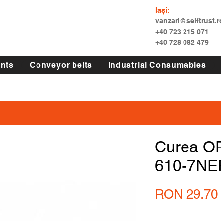
Iași:
vanzari@selftrust.r
+40 723 215 071
+40 728 082 479
nts
Conveyor belts
Industrial Consumables
Curea O
610-7NE
RON 29.70