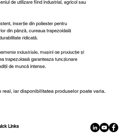
niul de utilizare fiind industrial, agricol sau
tent, inserție din poliester pentru
terior din pânză, cureaua trapezoidală
rabilitate ridicată.
further details, special products or
ipamente industriale, mașini de producție și
sultancy we are here to help you!
rea trapezoidală garantează funcționare
ondiții de muncă intense.
 real, iar disponibilitatea produselor poate varia.
ick Links