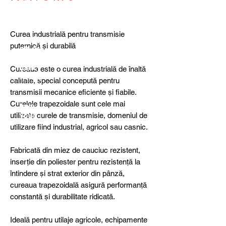
detail
s,
specia
l
Curea industrială pentru transmisie
produ
puternică și durabilă
cts or
consu
ltancy
Cureaua este o curea industrială de înaltă
we are
calitate, special concepută pentru
here
transmisii mecanice eficiente și fiabile.
to
Curelele trapezoidale sunt cele mai
help
utilizate curele de transmisie, domeniul de
you!
utilizare fiind industrial, agricol sau casnic.
Fabricată din miez de cauciuc rezistent,
inserție din poliester pentru rezistență la
întindere și strat exterior din pânză,
cureaua trapezoidală asigură performanță
constantă și durabilitate ridicată.
Ideală pentru utilaje agricole, echipamente