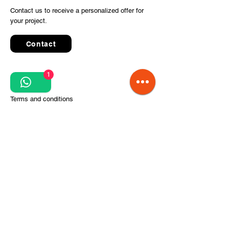
Contact us to receive a personalized offer for
your project.
Contact
1
Quick Links
Terms and conditions
Privacy Policy
Processing of personal data
Terms of order and delivery
Steps for project implementation
About Us
CITCOnveyors Division
References
Clients