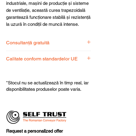
industriale, mașini de producție și sisteme
de ventilație, această curea trapezoidală
garantează funcționare stabilă și rezistență
la uzură în condiții de muncă intense.
Consultanță gratuită
Echipa noastră de specialiști vă stă la
Calitate conform standardelor UE
dispoziție pentru a alege produsul
potrivit nevoilor dumneavoastră.
Produsele noastre respectă
standardele UE, garantând calitate,
*Stocul nu se actualizează în timp real, iar
fiabilitate și performanță superioară.
disponibilitatea produselor poate varia.
Request a personalized offer