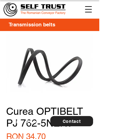
Transmission belts
Curea OPTIBELT
PJ 762-5NERV
Contact
For
5 buc.
furthe
r
Price
RON 34.70