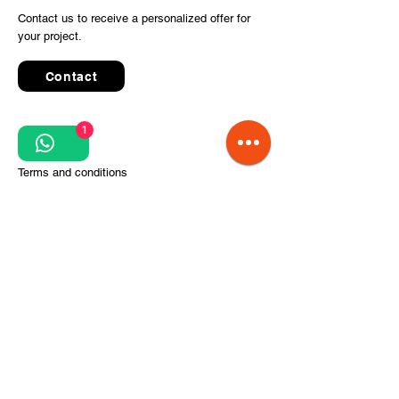
Contact us to receive a personalized offer for
your project.
Contact
1
Quick Links
Terms and conditions
Privacy Policy
Processing of personal data
Terms of order and delivery
Steps for project implementation
About Us
CITCOnveyors Division
References
Clients