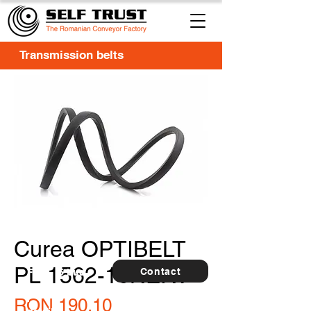
Transmission belts
Curea OPTIBELT
PL 1562-10NERV
Contact
For
5 buc.
furthe
r
Price
RON 190.10