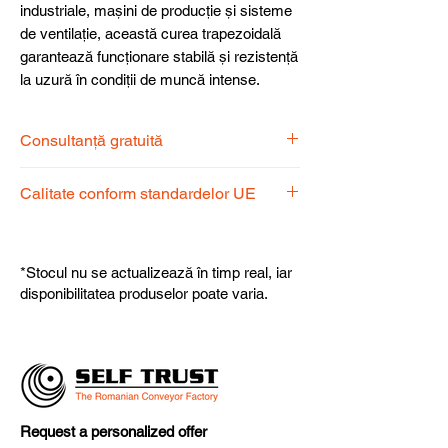
industriale, mașini de producție și sisteme
de ventilație, această curea trapezoidală
garantează funcționare stabilă și rezistență
la uzură în condiții de muncă intense.
Consultanță gratuită
Echipa noastră de specialiști vă stă la
Calitate conform standardelor UE
dispoziție pentru a alege produsul
potrivit nevoilor dumneavoastră.
Produsele noastre respectă
standardele UE, garantând calitate,
*Stocul nu se actualizează în timp real, iar
fiabilitate și performanță superioară.
disponibilitatea produselor poate varia.
Request a personalized offer