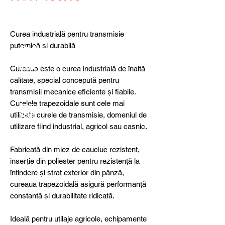
detail
s,
specia
l
Curea industrială pentru transmisie
produ
puternică și durabilă
cts or
consu
ltancy
Cureaua este o curea industrială de înaltă
we are
calitate, special concepută pentru
here
transmisii mecanice eficiente și fiabile.
to
Curelele trapezoidale sunt cele mai
help
utilizate curele de transmisie, domeniul de
you!
utilizare fiind industrial, agricol sau casnic.
Fabricată din miez de cauciuc rezistent,
inserție din poliester pentru rezistență la
întindere și strat exterior din pânză,
cureaua trapezoidală asigură performanță
constantă și durabilitate ridicată.
Ideală pentru utilaje agricole, echipamente