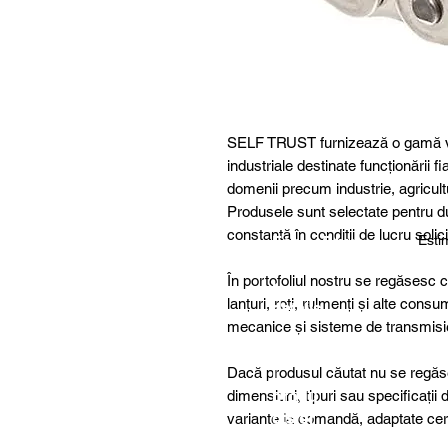
SELF TRUST furnizează o gamă v
industriale destinate funcționării fi
domenii precum industrie, agricult
Produsele sunt selectate pentru dur
constantă în condiții de lucru solic
Estim
For
5 buc.
furthe
În portofoliul nostru se regăsesc 
r
lanțuri, roți, rulmenți și alte consum
details
mecanice și sisteme de transmisi
,
specia
Dacă produsul căutat nu se regăse
l
dimensiuni, tipuri sau specificații
produ
cts or
variante la comandă, adaptate cer
consu