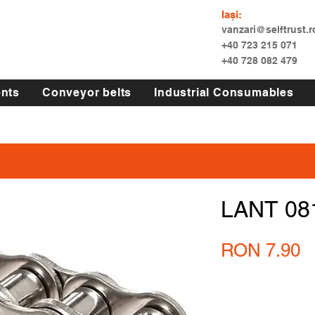
Iași:
vanzari@selftrust.r
+40 723 215 071
+40 728 082 479
nts
Conveyor belts
Industrial Consumables
LANT 08
P
RON 7.90