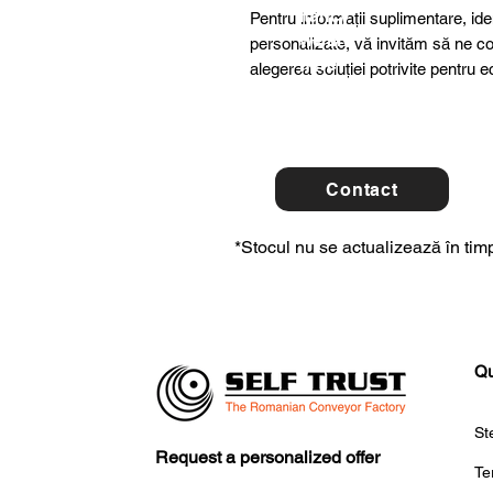
ltancy
Pentru informații suplimentare, ide
we are
personalizate, vă invităm să ne co
here
alegerea soluției potrivite pentr
to
help
you!
For 
Contact
con
*Stocul nu se actualizează în timp
Qu
St
Request a personalized offer
Te