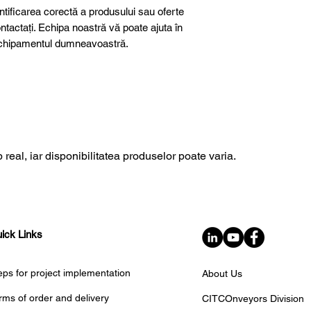
ntificarea corectă a produsului sau oferte
ntactați. Echipa noastră vă poate ajuta în
u echipamentul dumneavoastră.
further details, special products or
sultancy we are here to help you!
 real, iar disponibilitatea produselor poate varia.
ick Links
eps for project implementation
About Us
rms of order and delivery
CITCOnveyors Division