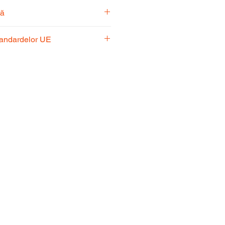
tă
pecialiști vă stă la dispoziție
tandardelor UE
usul potrivit nevoilor
 respectă standardele UE,
fiabilitate și performanță