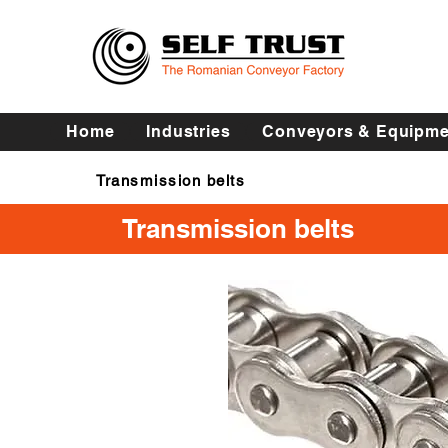
Home
Industries
Conveyors & Equipme
Transmission belts
Transmission belts
Transmission belts