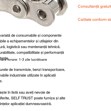
Consultanță gratui
Echipa noastră de s
Calitate conform s
pentru a alege prod
dumneavoastră.
Produsele noastre
garantând calitate, 
ariată de consumabile și componente
superioară.
abile a echipamentelor și utilajelor din
ură, logistică sau mentenanță tehnică.
abilitate, compatibilitate și performanță
itante.
are livrare: 1-3 zile lucrătoare
curele de transmisie, benzi transportoare,
abile industriale utilizate în aplicații
e.
ște în listă sau aveți nevoie de
 diferite, SELF TRUST poate furniza și alte
ințelor aplicației dumneavoastră.