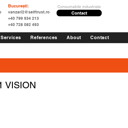
București:
Consumabile industriale
o
vanzari2@selftrust.ro
Contact
+40 799 934 213
+40 728 082 493
Services
References
About
Contact
1 VISION
rice