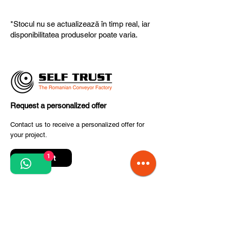
potrivit nevoilor dumneavoastră.
Produsele noastre respectă
standardele UE, garantând calitate,
*Stocul nu se actualizează în timp real, iar
fiabilitate și performanță superioară.
disponibilitatea produselor poate varia.
Request a personalized offer
Contact us to receive a personalized offer for
your project.
1
Contact
Quick Links
Terms and conditions
Privacy Policy