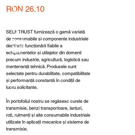
detail
s,
Price
RON 26.10
specia
l
produ
cts or
SELF TRUST furnizează o gamă variată
consu
de consumabile și componente industriale
ltancy
destinate funcționării fiabile a
we are
here
echipamentelor și utilajelor din domenii
to
precum industrie, agricultură, logistică sau
help
mentenanță tehnică. Produsele sunt
you!
selectate pentru durabilitate, compatibilitate
și performanță constantă în condiții de
lucru solicitante.
În portofoliul nostru se regăsesc curele de
transmisie, benzi transportoare, lanțuri,
roți, rulmenți și alte consumabile industriale
utilizate în aplicații mecanice și sisteme de
transmisie.