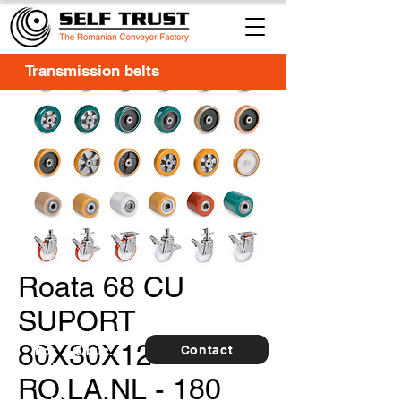
Transmission belts
Roata 68 CU
SUPORT
80X30X12
Contact
For
5 buc.
furthe
RO.LA.NL - 180
r