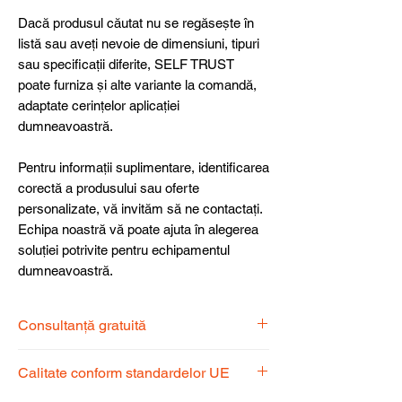
Dacă produsul căutat nu se regăsește în
listă sau aveți nevoie de dimensiuni, tipuri
sau specificații diferite, SELF TRUST
poate furniza și alte variante la comandă,
adaptate cerințelor aplicației
dumneavoastră.
Pentru informații suplimentare, identificarea
corectă a produsului sau oferte
personalizate, vă invităm să ne contactați.
Echipa noastră vă poate ajuta în alegerea
soluției potrivite pentru echipamentul
dumneavoastră.
Consultanță gratuită
Echipa noastră de specialiști vă stă la
Calitate conform standardelor UE
dispoziție pentru a alege produsul