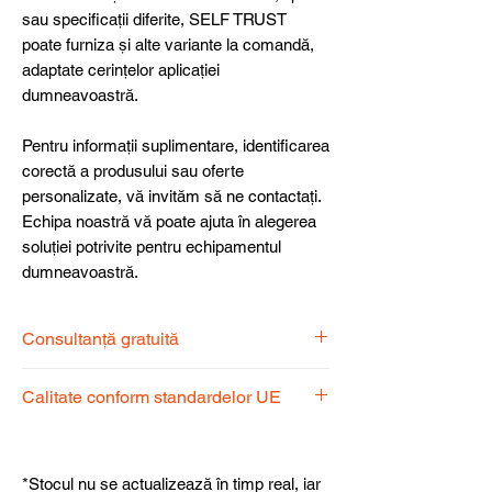
sau specificații diferite, SELF TRUST
poate furniza și alte variante la comandă,
adaptate cerințelor aplicației
dumneavoastră.
Pentru informații suplimentare, identificarea
corectă a produsului sau oferte
personalizate, vă invităm să ne contactați.
Echipa noastră vă poate ajuta în alegerea
soluției potrivite pentru echipamentul
dumneavoastră.
Consultanță gratuită
Echipa noastră de specialiști vă stă la
Calitate conform standardelor UE
dispoziție pentru a alege produsul
potrivit nevoilor dumneavoastră.
Produsele noastre respectă
standardele UE, garantând calitate,
*Stocul nu se actualizează în timp real, iar
fiabilitate și performanță superioară.