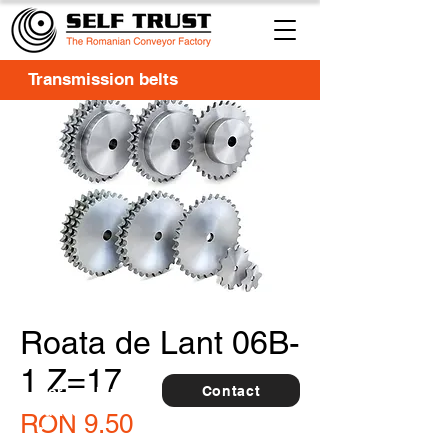
Transmission belts
Roata de Lant 06B-
1 Z=17
Contact
For
5 buc.
furthe
Price
RON 9.50
r