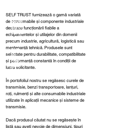
detail
s,
specia
SELF TRUST furnizează o gamă variată
l
de consumabile și componente industriale
produ
cts or
destinate funcționării fiabile a
consu
echipamentelor și utilajelor din domenii
ltancy
precum industrie, agricultură, logistică sau
we are
mentenanță tehnică. Produsele sunt
here
selectate pentru durabilitate, compatibilitate
to
help
și performanță constantă în condiții de
you!
lucru solicitante.
În portofoliul nostru se regăsesc curele de
transmisie, benzi transportoare, lanțuri,
roți, rulmenți și alte consumabile industriale
utilizate în aplicații mecanice și sisteme de
transmisie.
Dacă produsul căutat nu se regăsește în
listă sau aveți nevoie de dimensiuni, tipuri