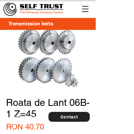
Transmission belts
Roata de Lant 06B-
1 Z=45
Contact
For
5 buc.
furthe
Price
RON 40.70
r