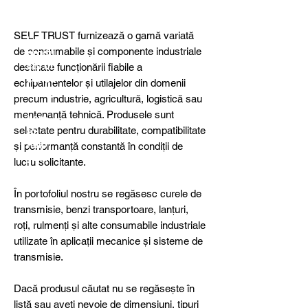
detail
s,
specia
SELF TRUST furnizează o gamă variată
l
de consumabile și componente industriale
produ
cts or
destinate funcționării fiabile a
consu
echipamentelor și utilajelor din domenii
ltancy
precum industrie, agricultură, logistică sau
we are
mentenanță tehnică. Produsele sunt
here
selectate pentru durabilitate, compatibilitate
to
help
și performanță constantă în condiții de
you!
lucru solicitante.
În portofoliul nostru se regăsesc curele de
transmisie, benzi transportoare, lanțuri,
roți, rulmenți și alte consumabile industriale
utilizate în aplicații mecanice și sisteme de
transmisie.
Dacă produsul căutat nu se regăsește în
listă sau aveți nevoie de dimensiuni, tipuri