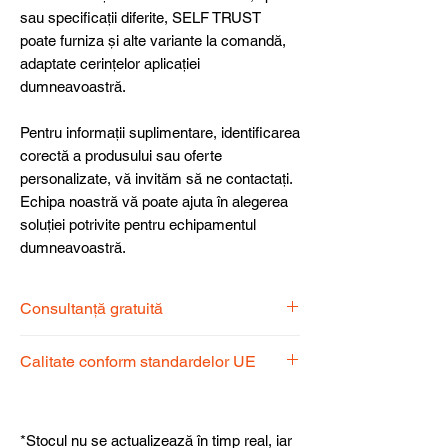
sau specificații diferite, SELF TRUST
poate furniza și alte variante la comandă,
adaptate cerințelor aplicației
dumneavoastră.
Pentru informații suplimentare, identificarea
corectă a produsului sau oferte
personalizate, vă invităm să ne contactați.
Echipa noastră vă poate ajuta în alegerea
soluției potrivite pentru echipamentul
dumneavoastră.
Consultanță gratuită
Echipa noastră de specialiști vă stă la
Calitate conform standardelor UE
dispoziție pentru a alege produsul
potrivit nevoilor dumneavoastră.
Produsele noastre respectă
standardele UE, garantând calitate,
*Stocul nu se actualizează în timp real, iar
fiabilitate și performanță superioară.