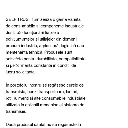
detail
s,
specia
l
SELF TRUST furnizează o gamă variată
produ
de consumabile și componente industriale
cts or
destinate funcționării fiabile a
consu
ltancy
echipamentelor și utilajelor din domenii
we are
precum industrie, agricultură, logistică sau
here
mentenanță tehnică. Produsele sunt
to
selectate pentru durabilitate, compatibilitate
help
și performanță constantă în condiții de
you!
lucru solicitante.
În portofoliul nostru se regăsesc curele de
transmisie, benzi transportoare, lanțuri,
roți, rulmenți și alte consumabile industriale
utilizate în aplicații mecanice și sisteme de
transmisie.
Dacă produsul căutat nu se regăsește în