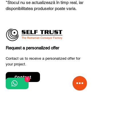
*Stocul nu se actualizează în timp real, iar
fiabilitate și performanță superioară.
disponibilitatea produselor poate varia.
Request a personalized offer
Contact us to receive a personalized offer for
your project.
Contact
1
Quick Links
Terms and conditions
Privacy Policy
Processing of personal data