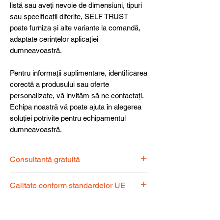
listă sau aveți nevoie de dimensiuni, tipuri
sau specificații diferite, SELF TRUST
poate furniza și alte variante la comandă,
adaptate cerințelor aplicației
dumneavoastră.
Pentru informații suplimentare, identificarea
corectă a produsului sau oferte
personalizate, vă invităm să ne contactați.
Echipa noastră vă poate ajuta în alegerea
soluției potrivite pentru echipamentul
dumneavoastră.
Consultanță gratuită
Echipa noastră de specialiști vă stă la
Calitate conform standardelor UE
dispoziție pentru a alege produsul
potrivit nevoilor dumneavoastră.
Produsele noastre respectă
standardele UE, garantând calitate,