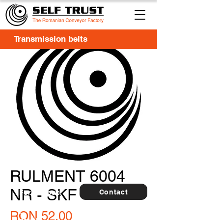
Transmission belts
RULMENT 6004
NR - SKF
Contact
For
5 buc.
furthe
r
Price
RON 52.00