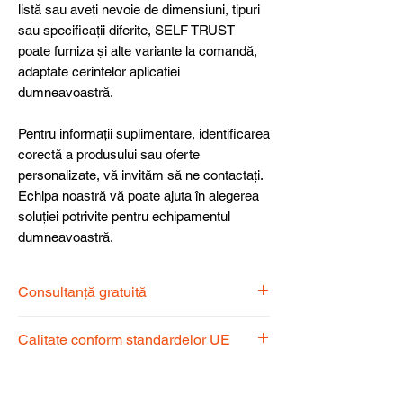
listă sau aveți nevoie de dimensiuni, tipuri
sau specificații diferite, SELF TRUST
poate furniza și alte variante la comandă,
adaptate cerințelor aplicației
dumneavoastră.
Pentru informații suplimentare, identificarea
corectă a produsului sau oferte
personalizate, vă invităm să ne contactați.
Echipa noastră vă poate ajuta în alegerea
soluției potrivite pentru echipamentul
dumneavoastră.
Consultanță gratuită
Echipa noastră de specialiști vă stă la
Calitate conform standardelor UE
dispoziție pentru a alege produsul
potrivit nevoilor dumneavoastră.
Produsele noastre respectă
standardele UE, garantând calitate,