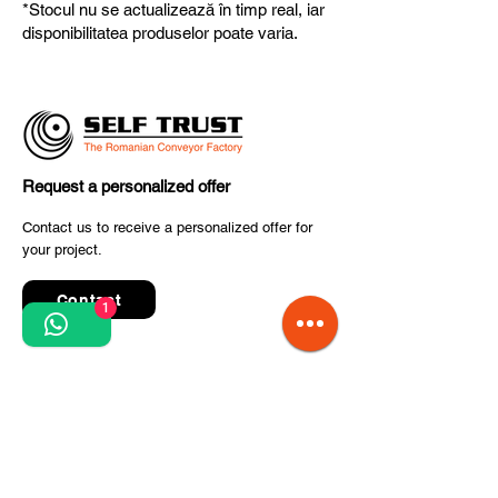
*Stocul nu se actualizează în timp real, iar
fiabilitate și performanță superioară.
disponibilitatea produselor poate varia.
Request a personalized offer
Contact us to receive a personalized offer for
your project.
Contact
1
Quick Links
Terms and conditions
Privacy Policy
Processing of personal data