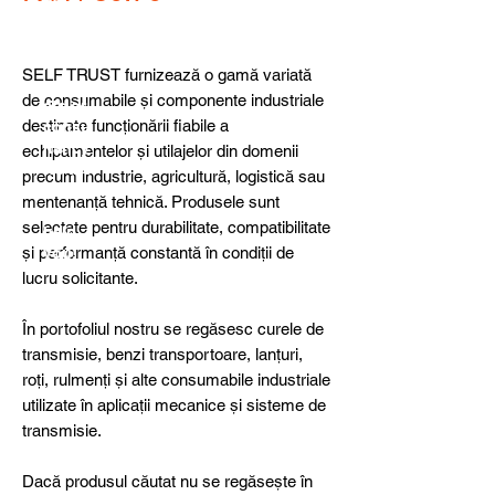
detail
s,
specia
l
SELF TRUST furnizează o gamă variată
produ
de consumabile și componente industriale
cts or
destinate funcționării fiabile a
consu
ltancy
echipamentelor și utilajelor din domenii
we are
precum industrie, agricultură, logistică sau
here
mentenanță tehnică. Produsele sunt
to
selectate pentru durabilitate, compatibilitate
help
și performanță constantă în condiții de
you!
lucru solicitante.
În portofoliul nostru se regăsesc curele de
transmisie, benzi transportoare, lanțuri,
roți, rulmenți și alte consumabile industriale
utilizate în aplicații mecanice și sisteme de
transmisie.
Dacă produsul căutat nu se regăsește în