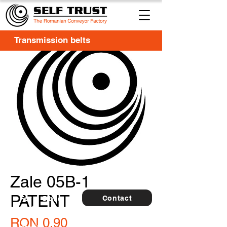
Transmission belts
Zale 05B-1
PATENT
Contact
For
5 buc.
furthe
r
Price
RON 0.90