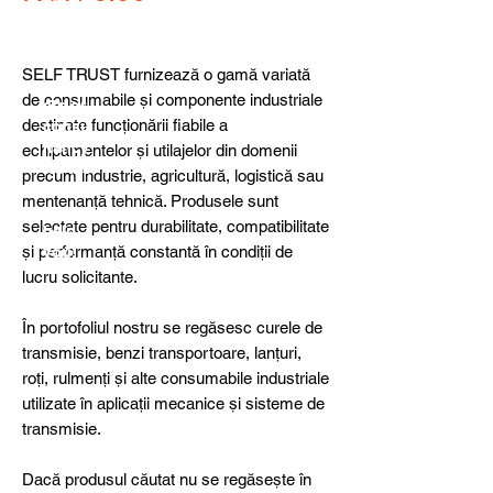
detail
s,
specia
l
SELF TRUST furnizează o gamă variată
produ
de consumabile și componente industriale
cts or
destinate funcționării fiabile a
consu
ltancy
echipamentelor și utilajelor din domenii
we are
precum industrie, agricultură, logistică sau
here
mentenanță tehnică. Produsele sunt
to
selectate pentru durabilitate, compatibilitate
help
și performanță constantă în condiții de
you!
lucru solicitante.
În portofoliul nostru se regăsesc curele de
transmisie, benzi transportoare, lanțuri,
roți, rulmenți și alte consumabile industriale
utilizate în aplicații mecanice și sisteme de
transmisie.
Dacă produsul căutat nu se regăsește în