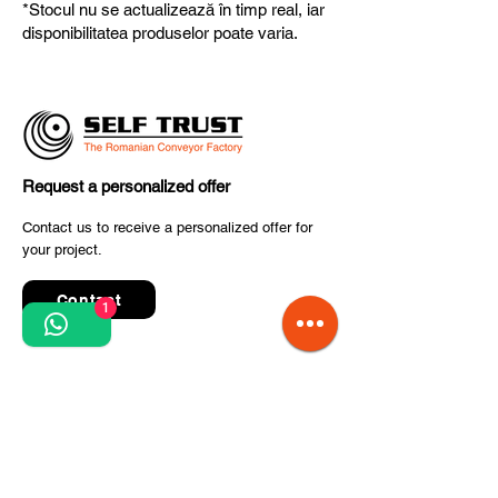
*Stocul nu se actualizează în timp real, iar
fiabilitate și performanță superioară.
disponibilitatea produselor poate varia.
Request a personalized offer
Contact us to receive a personalized offer for
your project.
Contact
1
Quick Links
Terms and conditions
Privacy Policy
Processing of personal data