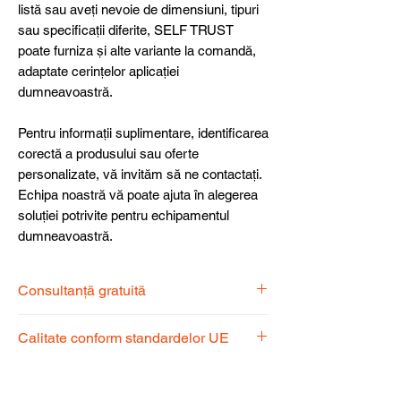
listă sau aveți nevoie de dimensiuni, tipuri
sau specificații diferite, SELF TRUST
poate furniza și alte variante la comandă,
adaptate cerințelor aplicației
dumneavoastră.
Pentru informații suplimentare, identificarea
corectă a produsului sau oferte
personalizate, vă invităm să ne contactați.
Echipa noastră vă poate ajuta în alegerea
soluției potrivite pentru echipamentul
dumneavoastră.
Consultanță gratuită
Echipa noastră de specialiști vă stă la
Calitate conform standardelor UE
dispoziție pentru a alege produsul
potrivit nevoilor dumneavoastră.
Produsele noastre respectă
standardele UE, garantând calitate,