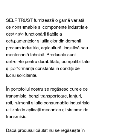
detail
s,
specia
l
SELF TRUST furnizează o gamă variată
produ
de consumabile și componente industriale
cts or
destinate funcționării fiabile a
consu
ltancy
echipamentelor și utilajelor din domenii
we are
precum industrie, agricultură, logistică sau
here
mentenanță tehnică. Produsele sunt
to
selectate pentru durabilitate, compatibilitate
help
și performanță constantă în condiții de
you!
lucru solicitante.
În portofoliul nostru se regăsesc curele de
transmisie, benzi transportoare, lanțuri,
roți, rulmenți și alte consumabile industriale
utilizate în aplicații mecanice și sisteme de
transmisie.
Dacă produsul căutat nu se regăsește în