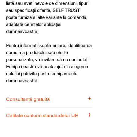
listă sau aveți nevoie de dimensiuni, tipuri
sau specificații diferite, SELF TRUST
poate furniza și alte variante la comandă,
adaptate cerințelor aplicației
dumneavoastră.
Pentru informații suplimentare, identificarea
corectă a produsului sau oferte
personalizate, vă invităm să ne contactați.
Echipa noastră vă poate ajuta în alegerea
soluției potrivite pentru echipamentul
dumneavoastră.
Consultanță gratuită
Echipa noastră de specialiști vă stă la
Calitate conform standardelor UE
dispoziție pentru a alege produsul
potrivit nevoilor dumneavoastră.
Produsele noastre respectă
standardele UE, garantând calitate,