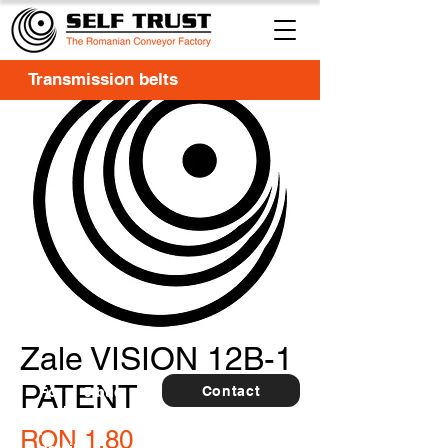
Transmission belts
Zale VISION 12B-1
PATENT
Contact
For
5 buc.
furthe
r
Price
RON 1.80