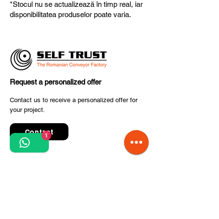
*Stocul nu se actualizează în timp real, iar
fiabilitate și performanță superioară.
disponibilitatea produselor poate varia.
Request a personalized offer
Contact us to receive a personalized offer for
your project.
Contact
1
Quick Links
Terms and conditions
Privacy Policy
Processing of personal data